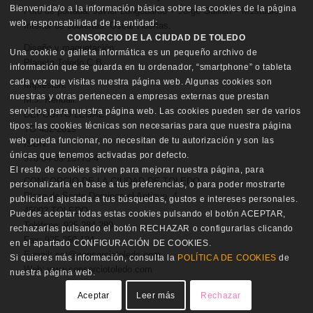
Bienvenida/o a la información básica sobre las cookies de la página
Foto de portada: Javier Longobardo + Jorge Guillén – M1studio
web responsabilidad de la entidad:
Interior de cubiertas: Oscar Huertas.
CONSORCIO DE LA CIUDAD DE TOLEDO
Diseño y maquetación:
Una cookie o galleta informática es un pequeño archivo de
Planeta Toledo C.B.
información que se guarda en tu ordenador, “smartphone” o tableta
cada vez que visitas nuestra página web. Algunas cookies son
Impresión:
nuestras y otras pertenecen a empresas externas que prestan
M.J. Kendall.
servicios para nuestra página web. Las cookies pueden ser de varios
DEPÓSITO LEGAL:
tipos: las cookies técnicas son necesarias para que nuestra página
TO 432-2019
web pueda funcionar, no necesitan de tu autorización y son las
ISBN:
únicas que tenemos activadas por defecto.
978-84-09-15775-4
El resto de cookies sirven para mejorar nuestra página, para
CONSORCIO DE LA CIUDAD DE TOLEDO
personalizarla en base a tus preferencias, o para poder mostrarte
Plaza de Santo Domingo el Antiguo, 4
publicidad ajustada a tus búsquedas, gustos e intereses personales.
45002 TOLEDO
Puedes aceptar todas estas cookies pulsando el botón ACEPTAR,
Teléfono: 925 284 289
rechazarlas pulsando el botón RECHAZAR o configurarlas clicando
Fax: 925 250 134
en el apartado CONFIGURACIÓN DE COOKIES.
E-mail: cct@consorciotoledo.com
Si quieres más información, consulta la
POLÍTICA DE COOKIES
de
Web: www.consorciotoledo.com
nuestra página web.
Aceptar
Leer más
Rechazar